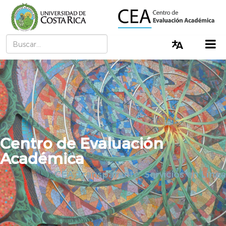
Buscar
Cambiar I
Centro de Evaluación
Académica
CEA Transparente
Servicios en Línea